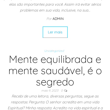
elas são importantes para você. Assim irá evitar sérios
problemas em sua vida, inclusive, na sua…
Por
ADMIN
Ler mais
Uncategorized
Mente equilibrada e
mente saudável, é o
segredo
maio 9, 2023
0
Recebi de uma leitora, diversas perguntas, segue as
respostas: Pergunta: O senhor acredita em uma vida
Espiritual? Minha resposta: Acredito na vida espiritual e a