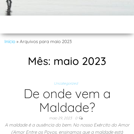
Início
»
Arquivos para maio 2023
Mês:
maio 2023
Uncategorized
De onde vem a
Maldade?
maio 29, 2023
0
A maldade é a ausência do bem. No nosso Exército do Amor
(Amor Entre os Povos, ensinamos que a maldade está