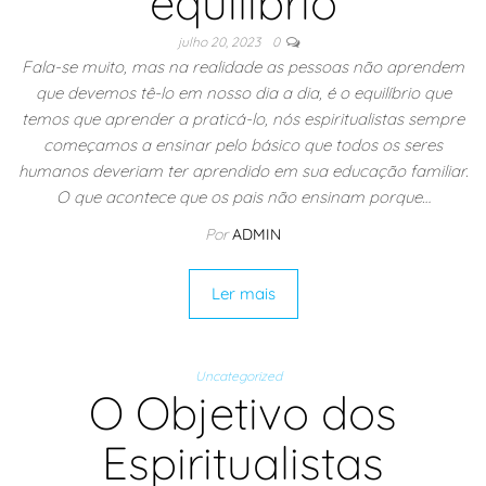
equilíbrio
julho 20, 2023
0
Fala-se muito, mas na realidade as pessoas não aprendem
que devemos tê-lo em nosso dia a dia, é o equilíbrio que
temos que aprender a praticá-lo, nós espiritualistas sempre
começamos a ensinar pelo básico que todos os seres
humanos deveriam ter aprendido em sua educação familiar.
O que acontece que os pais não ensinam porque…
Por
ADMIN
Ler mais
Uncategorized
O Objetivo dos
Espiritualistas