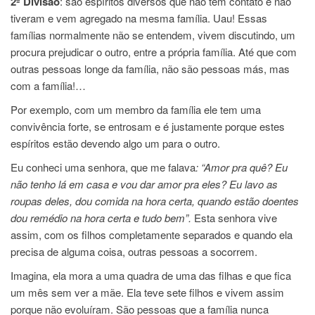
2ª Divisão
: são espíritos diversos que não têm contato e não
tiveram e vem agregado na mesma família. Uau! Essas
famílias normalmente não se entendem, vivem discutindo, um
procura prejudicar o outro, entre a própria família. Até que com
outras pessoas longe da família, não são pessoas más, mas
com a família!…
Por exemplo, com um membro da família ele tem uma
convivência forte, se entrosam e é justamente porque estes
espíritos estão devendo algo um para o outro.
Eu conheci uma senhora, que me falava
: “Amor pra quê? Eu
não tenho lá em casa e vou dar amor pra eles? Eu lavo as
roupas deles, dou comida na hora certa, quando estão doentes
dou remédio na hora certa e tudo bem”.
Esta senhora vive
assim, com os filhos completamente separados e quando ela
precisa de alguma coisa, outras pessoas a socorrem.
Imagina, ela mora a uma quadra de uma das filhas e que fica
um mês sem ver a mãe. Ela teve sete filhos e vivem assim
porque não evoluíram. São pessoas que a família nunca