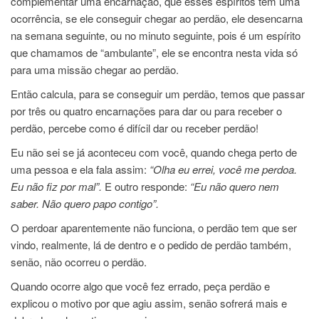
complementar uma encarnação, que esses espíritos têm uma
ocorrência, se ele conseguir chegar ao perdão, ele desencarna
na semana seguinte, ou no minuto seguinte, pois é um espírito
que chamamos de “ambulante”, ele se encontra nesta vida só
para uma missão chegar ao perdão.
Então calcula, para se conseguir um perdão, temos que passar
por três ou quatro encarnações para dar ou para receber o
perdão, percebe como é difícil dar ou receber perdão!
Eu não sei se já aconteceu com você, quando chega perto de
uma pessoa e ela fala assim:
“Olha eu errei, você me perdoa.
Eu não fiz por mal”.
E outro responde:
“Eu não quero nem
saber. Não quero papo contigo”.
O perdoar aparentemente não funciona, o perdão tem que ser
vindo, realmente, lá de dentro e o pedido de perdão também,
senão, não ocorreu o perdão.
Quando ocorre algo que você fez errado, peça perdão e
explicou o motivo por que agiu assim, senão sofrerá mais e